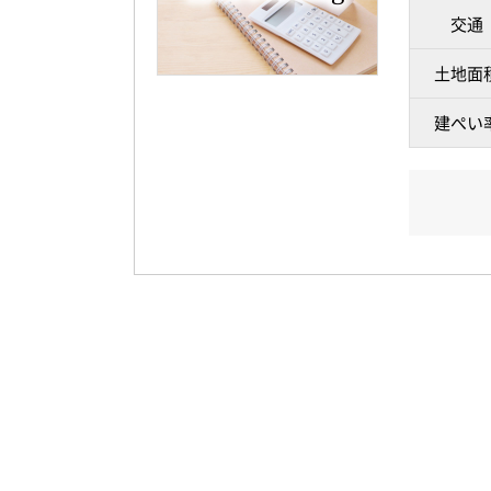
交通
土地面
建ぺい