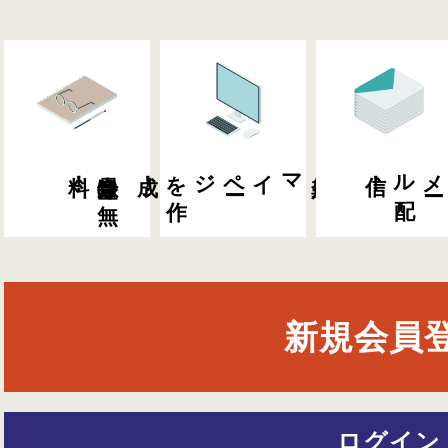
料！
会員登録は
無
成！
マイペ
ー
ジを
作
会員専用
信！
メ
ー
ル
配
新規会員
ログイン