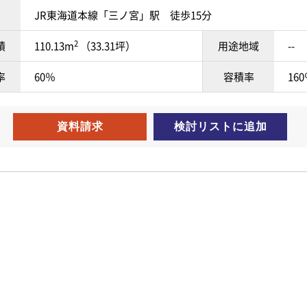
JR東海道本線「三ノ宮」駅 徒歩15分
2
積
110.13m
（33.31坪）
用途地域
--
率
60％
容積率
16
資料請求
検討リスト
に追加