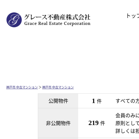
トッ
神戸市 中古マンション
＞
神戸市 中古マンション
公開物件
1
すべての
件
会員のみ
219
非公開物件
件
原則とし
詳しくは