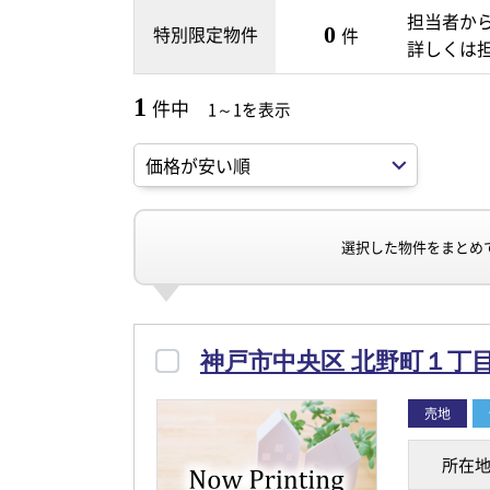
担当者か
特別限定物件
0
件
詳しくは
1
件中
1～1を表示
選択した物件をまとめ
神戸市中央区 北野町１丁目
売地
所在