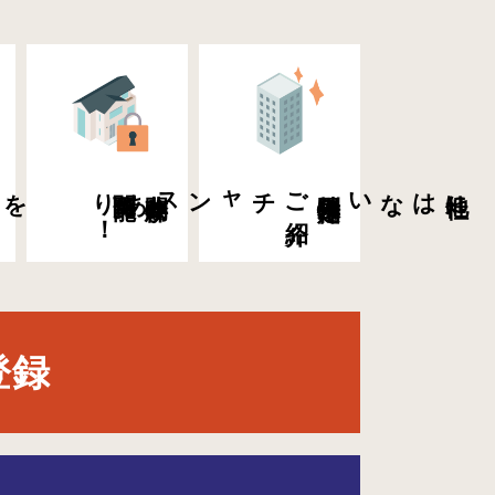
を
新着物件・値下げ
物件
う
！
希望条件に
合
閲覧可能！
非公開物件が
ご
紹介
チャンスあり
特別限定物件の
他社にはない
登録