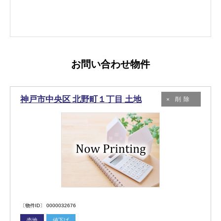
パスワードをお忘れの方
お問い合わせ物件
神戸市中央区 北野町１丁目 土地
削除
〔物件ID〕 0000032676
売地
値下げ