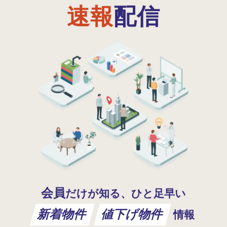
速報
配信
会員
だけが知る、ひと足早い
新着物件
値下げ物件
情報