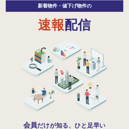
新着物件・
値下げ物件の
速報
配信
会員
だけが知る、ひと足早い