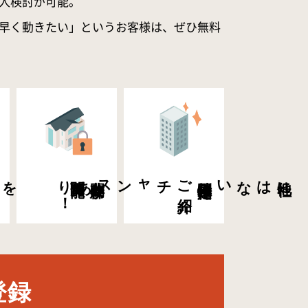
入検討が可能。
早く動きたい」というお客様は、ぜひ無料
を
新着物件・値下げ
物件
う
！
希望条件に
合
閲覧可能！
非公開物件が
ご
紹介
チャンスあり
特別限定物件の
他社にはない
登録