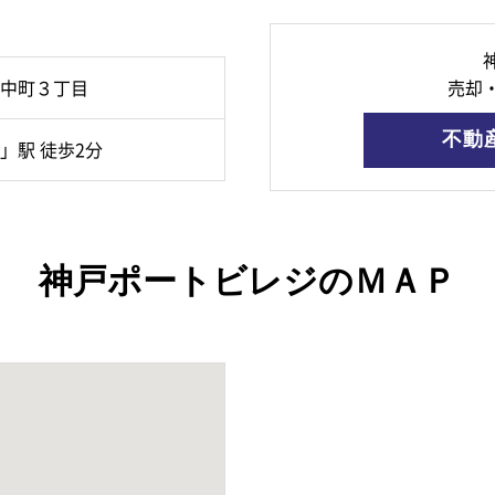
中町３丁目
売却
不動
」駅 徒歩2分
神戸ポートビレジのＭＡＰ