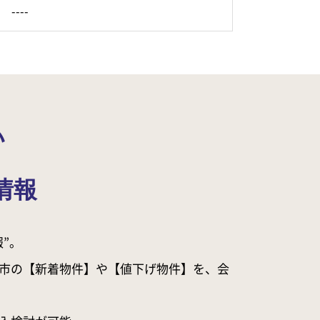
----
い
情報
”。
市の【新着物件】や【値下げ物件】を、会