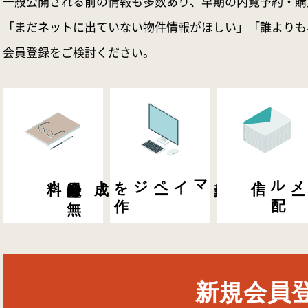
一般公開される前の情報も多数あり、早期の内覧予約・購
「まだネットに出ていない物件情報がほしい」「誰よりも
会員登録をご検討ください。
料！
会員登録は
無
成！
マイペ
ー
ジを
作
会員専用
信！
メ
ー
ル
配
新規会員