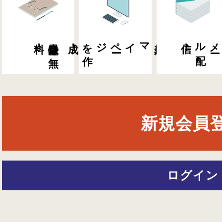
料！
会員登録は
無
成！
マイペ
ー
ジを
作
会員専用
信！
メ
ー
ル
配
新規会員
ログイン