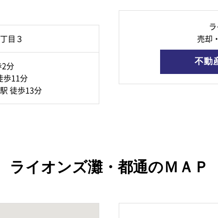
ラ
丁目３
売却
不動
2分
徒歩11分
 徒歩13分
ライオンズ灘・都通のＭＡＰ