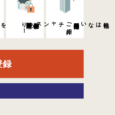
を
新着物件・値下げ
物件
う
！
希望条件に
合
閲覧可能！
非公開物件が
ご
紹介
チャンスあり
特別限定物件の
他社にはない
登録