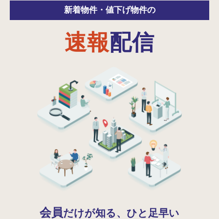
新着物件・
値下げ物件の
速報
配信
会員
だけが知る、ひと足早い