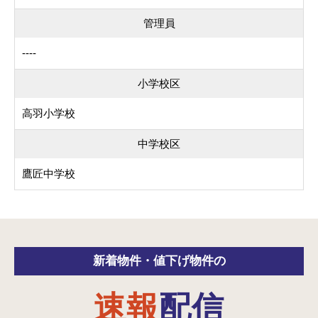
管理員
----
小学校区
高羽小学校
中学校区
鷹匠中学校
新着物件・
値下げ物件の
速報
配信