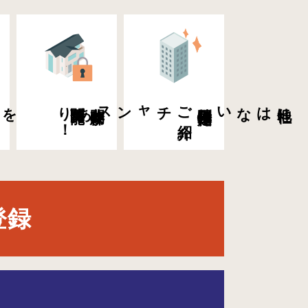
を
新着物件・値下げ
物件
う
！
希望条件に
合
閲覧可能！
非公開物件が
ご
紹介
チャンスあり
特別限定物件の
他社にはない
登録