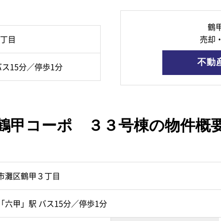
鶴
丁目
売却
不動
ス15分／停歩1分
鶴甲コーポ ３３号棟の物件概
市灘区鶴甲３丁目
「六甲」駅 バス15分／停歩1分