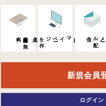
料！
会員登録は
無
成！
マイペ
ー
ジを
作
会員専用
信！
メ
ー
ル
配
新規会員
ログイン