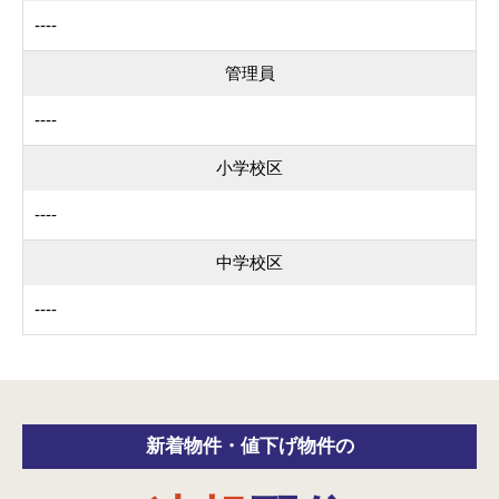
----
管理員
----
小学校区
----
中学校区
----
新着物件・
値下げ物件の