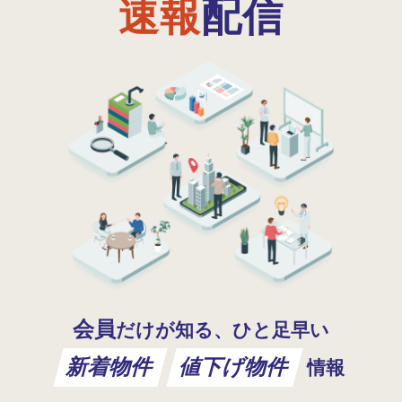
速報
配信
会員
だけが知る、ひと足早い
新着物件
値下げ物件
情報