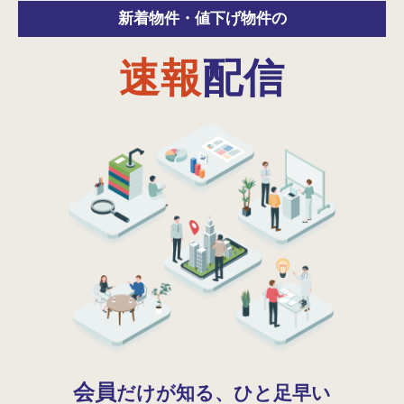
新着物件・
値下げ物件の
速報
配信
会員
だけが知る、ひと足早い