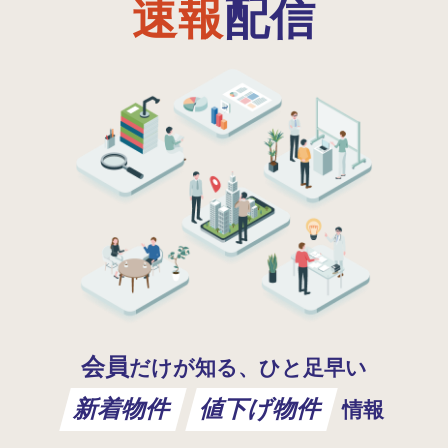
速報
配信
会員
だけが知る、ひと足早い
新着物件
値下げ物件
情報