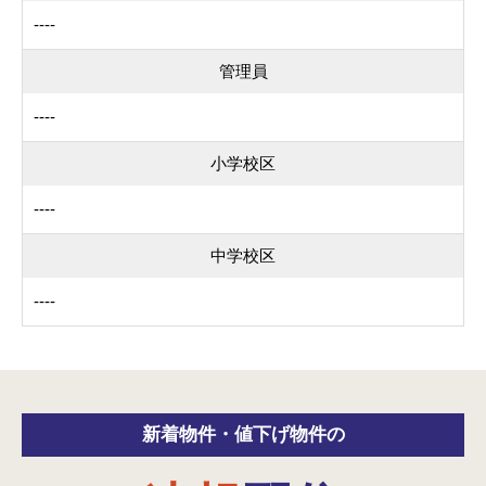
----
管理員
----
小学校区
----
中学校区
----
新着物件・
値下げ物件の