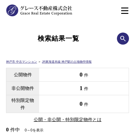
検索結果一覧
神戸市 中古マンション
＞
JR東海道本線 神戸駅の土地物件情報
0
公開物件
件
1
非公開物件
件
特別限定物
0
件
件
公開・非公開・特別限定物件とは
0
件中
0～0を表示