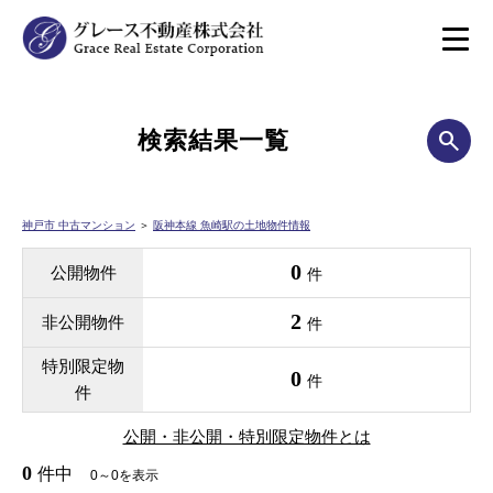
検索結果一覧
神戸市 中古マンション
＞
阪神本線 魚崎駅の土地物件情報
0
公開物件
件
2
非公開物件
件
特別限定物
0
件
件
公開・非公開・特別限定物件とは
0
件中
0～0を表示