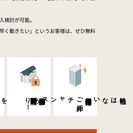
入検討が可能。
早く動きたい」というお客様は、ぜひ無料
を
新着物件・値下げ
物件
う
！
希望条件に
合
閲覧可能！
非公開物件が
ご
紹介
チャンスあり
特別限定物件の
他社にはない