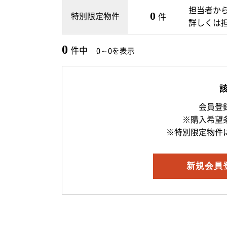
担当者か
特別限定物件
0
件
詳しくは
0
件中
0～0を表示
会員登
※購入希望
※特別限定物件
新規
会員