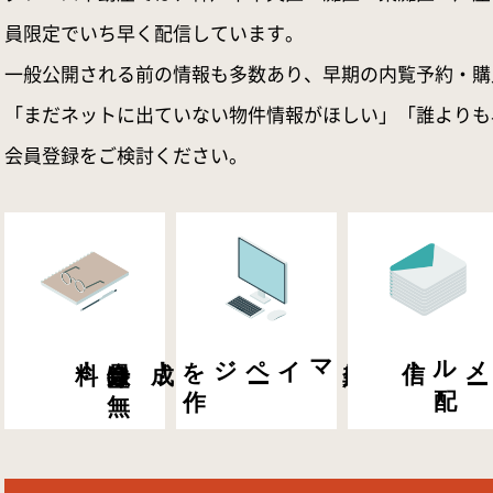
員限定でいち早く配信しています。
一般公開される前の情報も多数あり、早期の内覧予約・購
「まだネットに出ていない物件情報がほしい」「誰よりも
会員登録をご検討ください。
料！
会員登録は
無
成！
マイペ
ー
ジを
作
会員専用
信！
メ
ー
ル
配