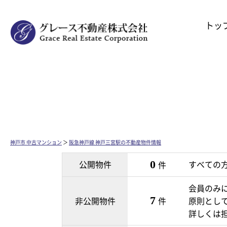
トッ
神戸市 中古マンション
＞
阪急神戸線 神戸三宮駅の不動産物件情報
公開物件
0
すべての
件
会員のみ
7
非公開物件
件
原則とし
詳しくは