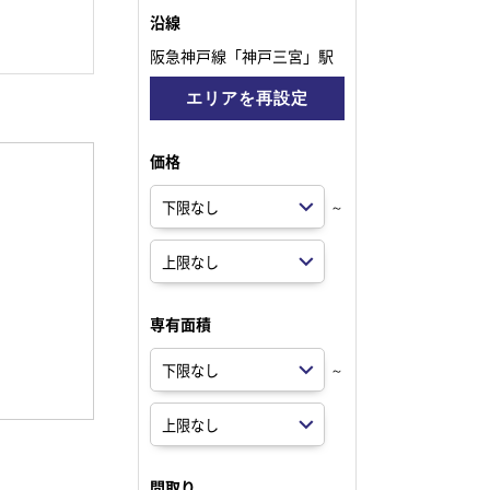
沿線
阪急神戸線「神戸三宮」駅
エリアを再設定
価格
～
専有面積
～
間取り