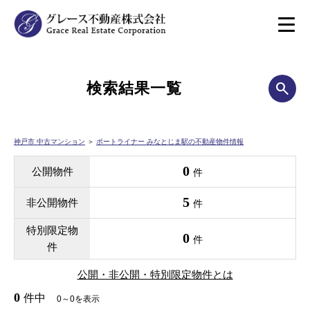
検索結果一覧
神戸市 中古マンション
＞
ポートライナー みなとじま駅の不動産物件情報
0
公開物件
件
5
非公開物件
件
特別限定物
0
件
件
公開・非公開・特別限定物件とは
0
件中
0～0を表示