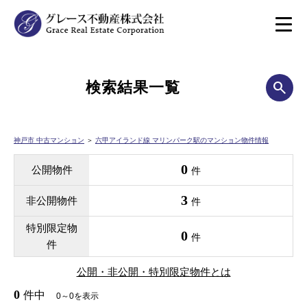
検索結果一覧
神戸市 中古マンション
＞
六甲アイランド線 マリンパーク駅のマンション物件情報
0
公開物件
件
3
非公開物件
件
特別限定物
0
件
件
公開・非公開・特別限定物件とは
0
件中
0～0を表示