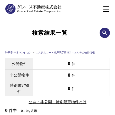
検索結果一覧
神戸市 中古マンション
＞
エステムコート神戸県庁前Ⅲフィエルテの物件情報
0
公開物件
件
0
非公開物件
件
特別限定物
0
件
件
公開・非公開・特別限定物件とは
0
件中
0～0を表示