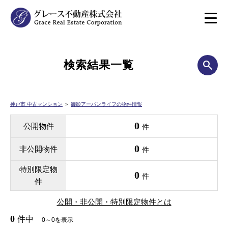
検索結果一覧
神戸市 中古マンション
＞
御影アーバンライフの物件情報
0
公開物件
件
0
非公開物件
件
特別限定物
0
件
件
公開・非公開・特別限定物件とは
0
件中
0～0を表示