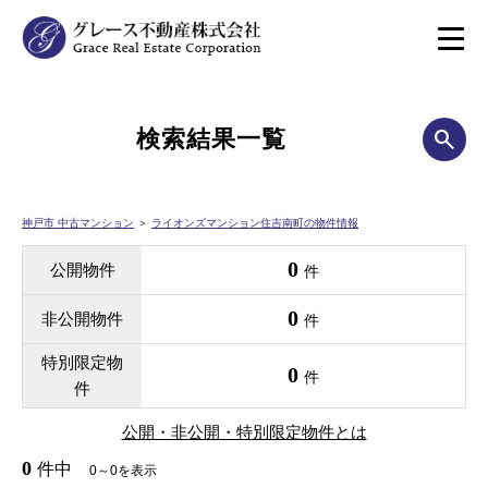
検索結果一覧
神戸市 中古マンション
＞
ライオンズマンション住吉南町の物件情報
0
公開物件
件
0
非公開物件
件
特別限定物
0
件
件
公開・非公開・特別限定物件とは
0
件中
0～0を表示