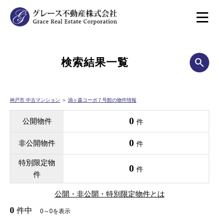
検索結果一覧
神戸市 中古マンション
＞
渦ヶ森コーポ７号館の物件情報
0
公開物件
件
0
非公開物件
件
特別限定物
0
件
件
公開・非公開・特別限定物件とは
0
件中
0～0を表示