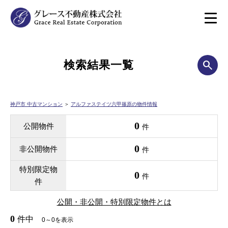
検索結果一覧
神戸市 中古マンション
＞
アルファステイツ六甲篠原の物件情報
0
公開物件
件
0
非公開物件
件
特別限定物
0
件
件
公開・非公開・特別限定物件とは
0
件中
0～0を表示