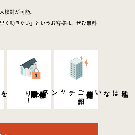
入検討が可能。
早く動きたい」というお客様は、ぜひ無料
を
新着物件・値下げ
物件
う
！
希望条件に
合
閲覧可能！
非公開物件が
ご
紹介
チャンスあり
特別限定物件の
他社にはない