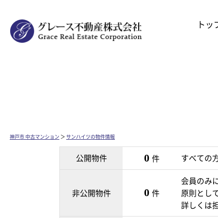
トッ
神戸市 中古マンション
＞
サンハイツの物件情報
公開物件
0
すべての
件
会員のみ
0
非公開物件
件
原則とし
詳しくは