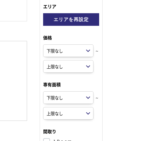
エリア
エリアを再設定
価格
～
専有面積
～
間取り