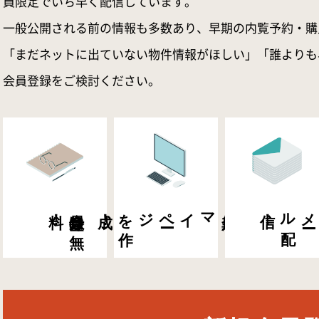
員限定でいち早く配信しています。
一般公開される前の情報も多数あり、早期の内覧予約・購
「まだネットに出ていない物件情報がほしい」「誰よりも
会員登録をご検討ください。
料！
会員登録は
無
成！
マイペ
ー
ジを
作
会員専用
信！
メ
ー
ル
配