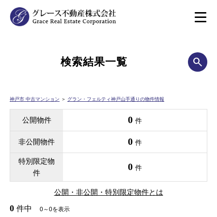
検索結果一覧
神戸市 中古マンション
＞
グラン・フェルティ神戸山手通りの物件情報
0
公開物件
件
0
非公開物件
件
特別限定物
0
件
件
公開・非公開・特別限定物件とは
0
件中
0～0を表示