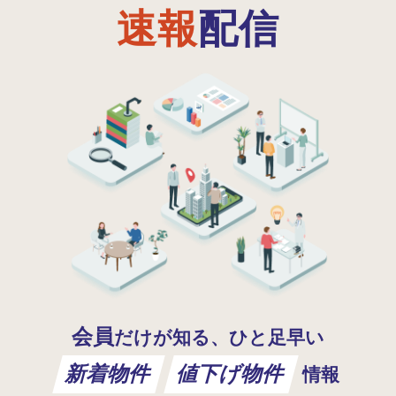
速報
配信
会員
だけが知る、ひと足早い
新着物件
値下げ物件
情報