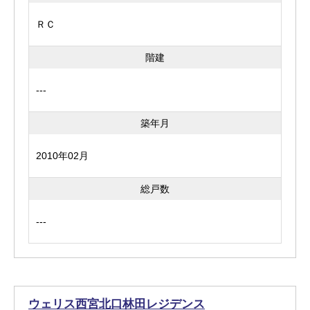
ＲＣ
階建
---
築年月
2010年02月
総戸数
---
ウェリス西宮北口林田レジデンス