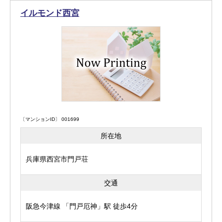
イルモンド西宮
〔マンションID〕 001699
所在地
兵庫県西宮市門戸荘
交通
阪急今津線 「門戸厄神」駅 徒歩4分