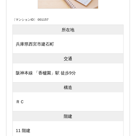
〔マンションID〕 001157
所在地
兵庫県西宮市建石町
交通
阪神本線 「香櫨園」駅 徒歩9分
構造
ＲＣ
階建
11 階建