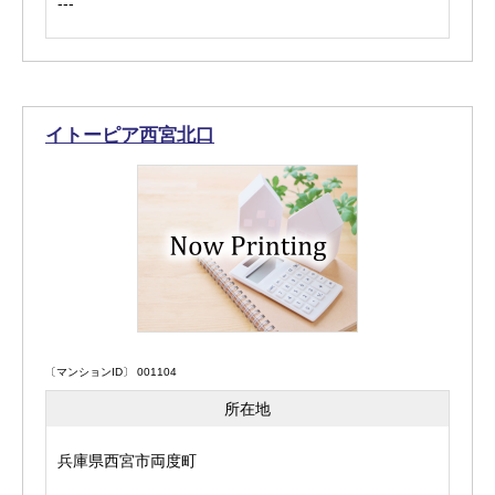
---
イトーピア西宮北口
〔マンションID〕 001104
所在地
兵庫県西宮市両度町