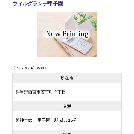
ウィルグランデ甲子園
〔マンションID〕 001547
所在地
兵庫県西宮市若草町２丁目
交通
阪神本線 「甲子園」駅 徒歩15分