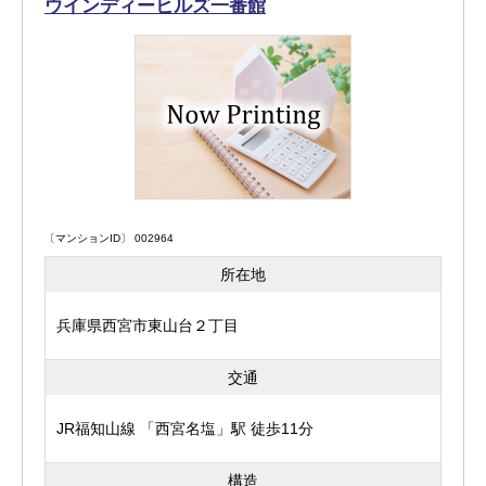
ウインディーヒルズ一番館
〔マンションID〕 002964
所在地
兵庫県西宮市東山台２丁目
交通
JR福知山線 「西宮名塩」駅 徒歩11分
構造