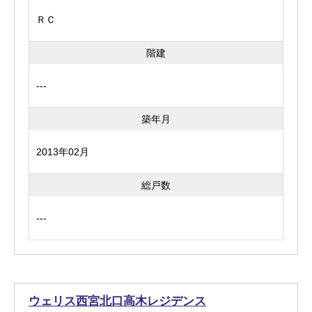
ＲＣ
階建
---
築年月
2013年02月
総戸数
---
ウェリス西宮北口高木レジデンス