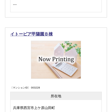
---
イトーピア甲陽園Ｂ棟
〔マンションID〕 003228
所在地
兵庫県西宮市上ケ原山田町