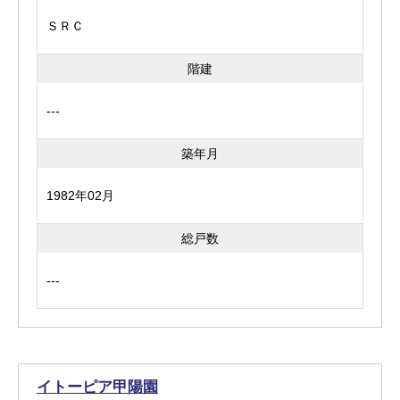
ＳＲＣ
階建
---
築年月
1982年02月
総戸数
---
イトーピア甲陽園