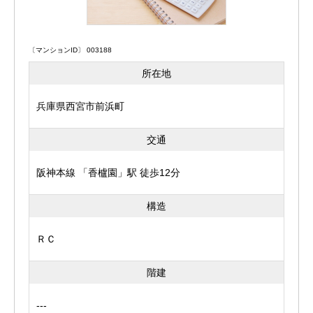
〔マンションID〕 003188
所在地
兵庫県西宮市前浜町
交通
阪神本線 「香櫨園」駅 徒歩12分
構造
ＲＣ
階建
---