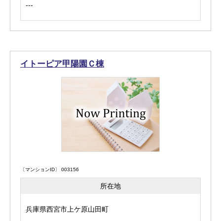
---
イトーピア甲陽園Ｃ棟
〔マンションID〕 003156
所在地
兵庫県西宮市上ケ原山田町