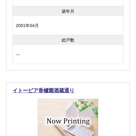
築年月
2001年04月
総戸数
---
イトーピア香櫨園酒蔵通り