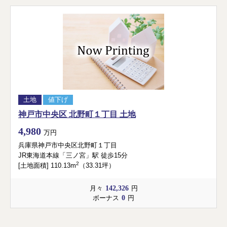
土地
値下げ
神戸市中央区 北野町１丁目 土地
4,980
万円
兵庫県神戸市中央区北野町１丁目
JR東海道本線「三ノ宮」駅 徒歩15分
2
[土地面積] 110.13m
（33.31坪）
142,326
月々
円
0
ボーナス
円